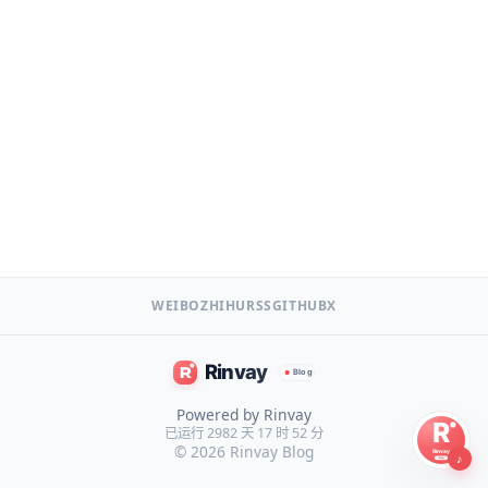
WEIBO
ZHIHU
RSS
GITHUB
X
Powered by Rinvay
已运行 2982 天 17 时 52 分
© 2026
Rinvay Blog
♪