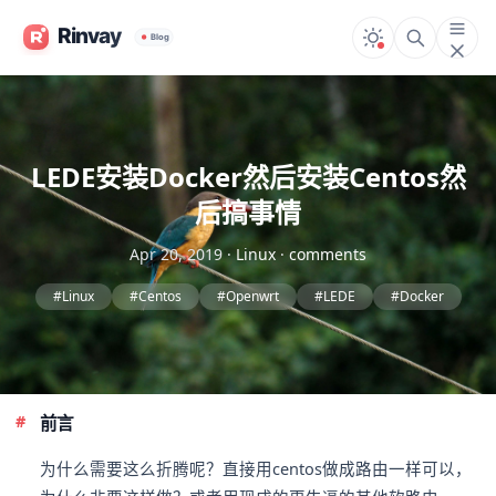
LEDE安装Docker然后安装Centos然
后搞事情
Apr 20, 2019
·
Linux
·
comments
#Linux
#Centos
#Openwrt
#LEDE
#Docker
前言
为什么需要这么折腾呢？直接用centos做成路由一样可以，