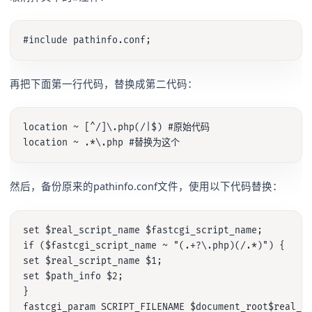
再把下面第一行代码，替换成第二代码：
location ~ [^/]\.php(/|$) #原始代码

然后，备份原来的pathinfo.conf文件，使用以下代码替换：
set $real_script_name $fastcgi_script_name;

if ($fastcgi_script_name ~ "(.+?\.php)(/.*)") {

set $real_script_name $1;

set $path_info $2;

}

fastcgi_param SCRIPT_FILENAME $document_root$real_sc