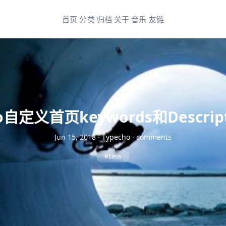
首页
分类
归档
关于
音乐
友链
ho自定义首页keywords和Descrip
Jun 15, 2018
·
Typecho
·
comments
#Leus