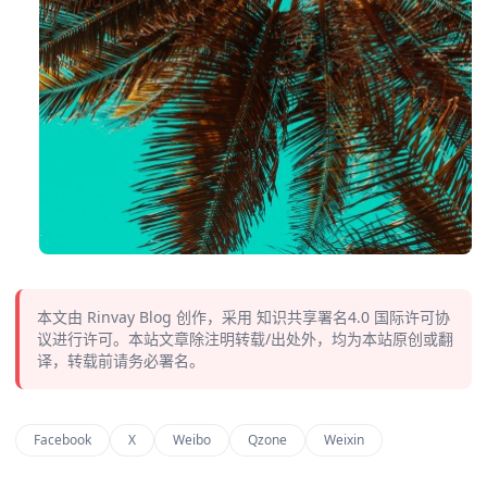
本文由
Rinvay Blog
创作，采用
知识共享署名4.0
国际许可协
议进行许可。本站文章除注明转载/出处外，均为本站原创或翻
译，转载前请务必署名。
Facebook
X
Weibo
Qzone
Weixin