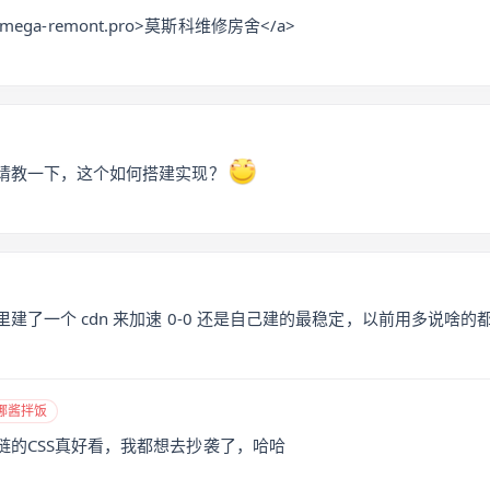
s://mega-remont.pro>莫斯科维修房舍</a>
请教一下，这个如何搭建实现？
建了一个 cdn 来加速 0-0 还是自己建的最稳定，以前用多说啥的
娜酱拌饭
链的CSS真好看，我都想去抄袭了，哈哈