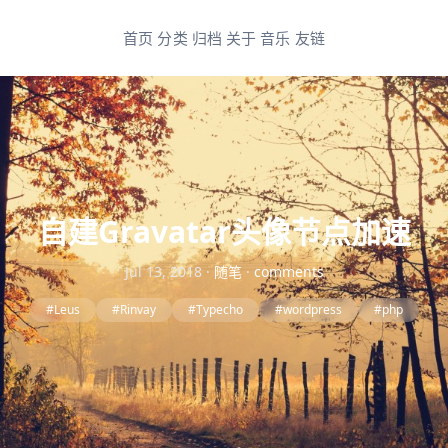
首页
分类
归档
关于
音乐
友链
自建Gravatar头像节点加速
Jul 13, 2018
·
随笔
·
comments
#Leus
#Rinvay
#Typecho
#wordpress
#php