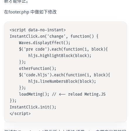
新才能停止。
在footer.php 中做如下修改
<script data-no-instant>

InstantClick.on('change', function() {

    Waves.displayEffect();

    $('pre code').each(function(i, block){

        hljs.highlightBlock(block);

    });

    otherFunction();

    $('code.hljs').each(function(i, block){

        hljs.lineNumbersBlock(block);

    });

    loadMeting(); // <-- reload Meting.JS

});

InstantClick.init();
